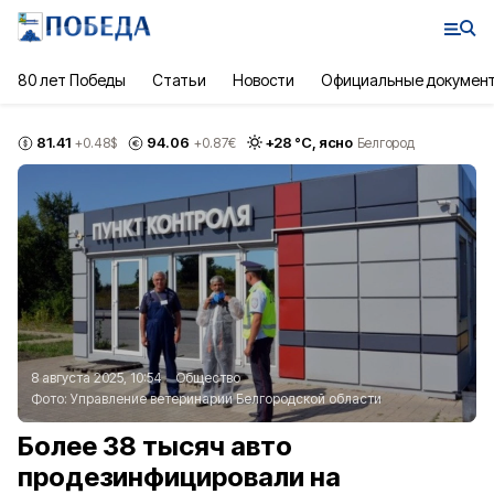
80 лет Победы
Статьи
Новости
Официальные докумен
81.41
94.06
+
28
°С,
ясно
+0.48
$
+0.87
€
Белгород
8 августа 2025, 10:54
Общество
Фото:
Управление ветеринарии Белгородской области
Более 38 тысяч авто
продезинфицировали на