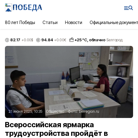
80 лет Победы
Статьи
Новости
Официальные докумен
82.17
94.84
+
25
°С,
облачно
+0.00
$
+0.00
€
Белгород
21 июня 2025, 10:35
Общество
Фото:
belregion.ru
Всероссийская ярмарка
трудоустройства пройдёт в