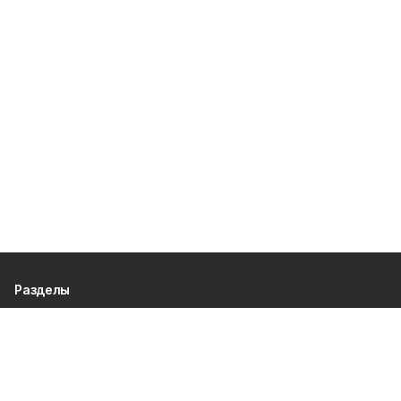
Разделы
80 лет Победы
Новости
Статьи
Официальные документы