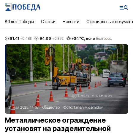
80 лет Победы
Статьи
Новости
Официальные докумен
81.41
94.06
+
34
°С,
ясно
+0.48
$
+0.87
€
Белгород
31 мая 2025, 14:07
Общество
Фото:
t.me/v_v_demidov
Металлическое ограждение
установят на разделительной