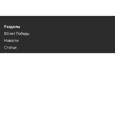
Разделы
80 лет Победы
Новости
Статьи
Официальные документы
Спорт
Культура
Политика
Проекты
Происшествия
Газета
Общество
Экономика