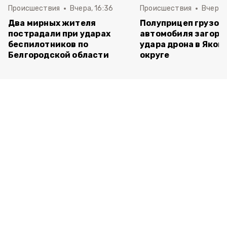
Происшествия
Вчера, 16:36
Происшествия
Вчера, 
Два мирных жителя
Полуприцеп грузов
пострадали при ударах
автомобиля загоре
беспилотников по
удара дрона в Яков
Белгородской области
округе