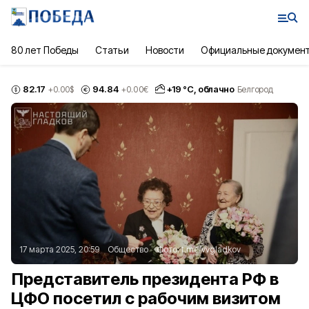
80 лет Победы
Статьи
Новости
Официальные докумен
82.17
94.84
+
19
°С,
облачно
+0.00
$
+0.00
€
Белгород
17 марта 2025, 20:59
Общество
Фото:
t.me/vvgladkov
Представитель президента РФ в
ЦФО посетил с рабочим визитом