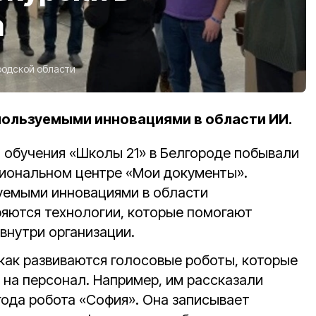
а
родской области
пользуемыми инновациями в области ИИ.
а обучения «Школы 21» в Белгороде побывали
циональном центре «Мои документы».
уемыми инновациями в области
ряются технологии, которые помогают
внутри организации.
 как развиваются голосовые роботы, которые
 на персонал. Например, им рассказали
 года робота «София». Она записывает