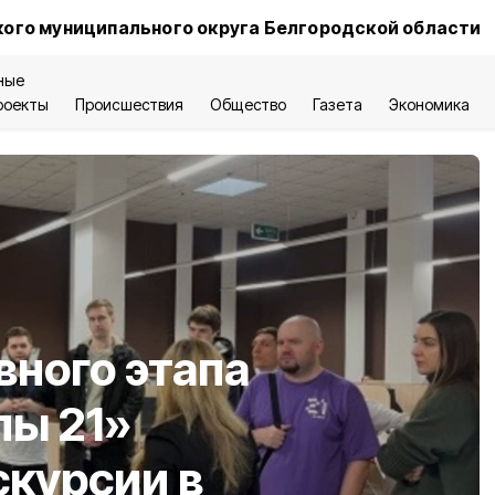
ого муниципального округа Белгородской области
ные
роекты
Происшествия
Общество
Газета
Экономика
вного этапа
лы 21»
скурсии в