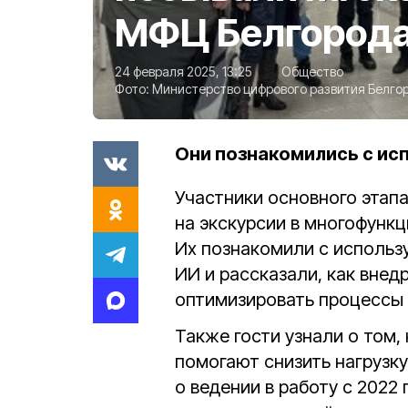
МФЦ Белгород
24 февраля 2025, 13:25
Общество
Фото:
Министерство цифрового развития Белго
Они познакомились с ис
Участники основного этап
на экскурсии в многофунк
Их познакомили с использ
ИИ и рассказали, как внед
оптимизировать процессы 
Также гости узнали о том,
помогают снизить нагрузку
о ведении в работу с 2022