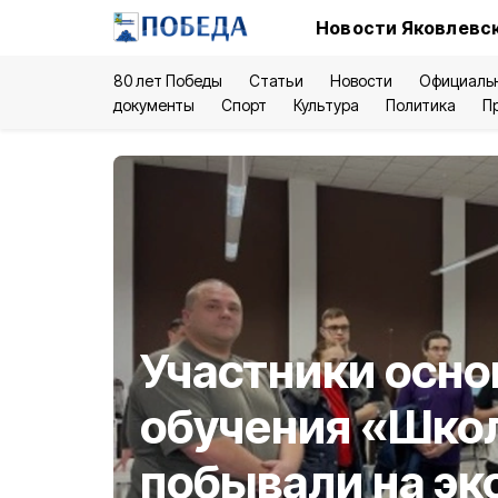
Новости Яковлевск
80 лет Победы
Статьи
Новости
Официаль
документы
Спорт
Культура
Политика
П
Участники осно
обучения «Шко
побывали на эк