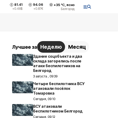
81.41
94.06
+
35
°С,
ясно
+0.48
$
+0.87
€
Белгород
Неделю
Месяц
Лучшее за
Здание соцобъекта и два
склада загорелись после
атаки беспилотников на
Белгород
3 августа , 09:39
Четыре беспилотника ВСУ
атаковали посёлок
Томаровка
Сегодня, 09:10
ВСУ атаковали
беспилотником Белгород
Сегодня, 09:12