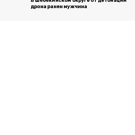
В Шебекинском округе от детонации
дрона ранен мужчина