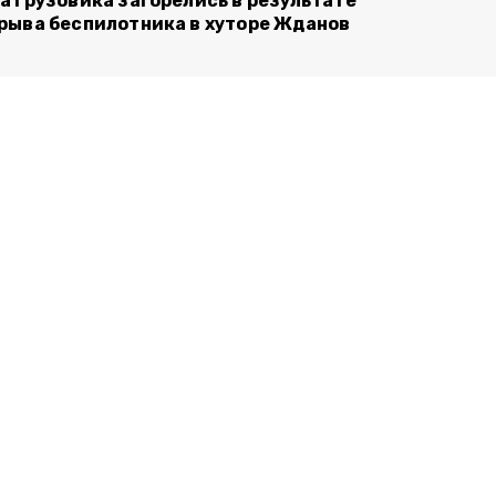
а грузовика загорелись в результате
рыва беспилотника в хуторе Жданов