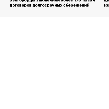
Белгородцы заключили более 178 тысяч
Дв
договоров долгосрочных сбережений
вз