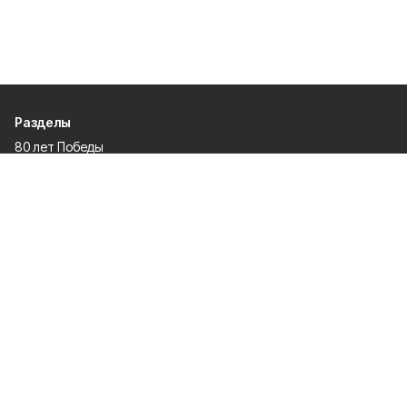
Разделы
80 лет Победы
Новости
Статьи
Официальные документы
Спорт
Культура
Политика
Проекты
Происшествия
Газета
Общество