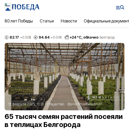
80 лет Победы
Статьи
Новости
Официальные докумен
82.17
94.84
+
24
°С,
облачно
+0.00
$
+0.00
€
Белгород
13 февраля 2025, 11:13
Общество
Фото:
t.me/beladm31
65 тысяч семян растений посеяли
в теплицах Белгорода