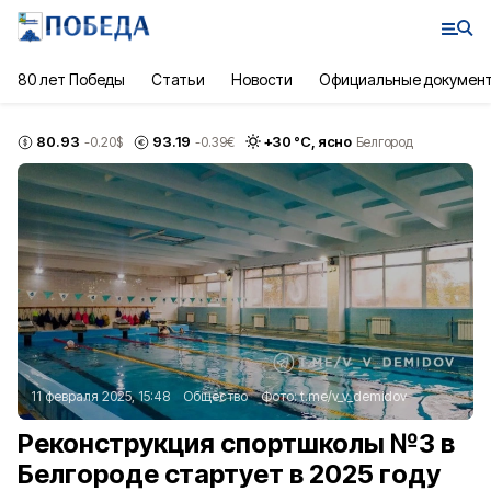
80 лет Победы
Статьи
Новости
Официальные докумен
80.93
93.19
+
30
°С,
ясно
-0.20
$
-0.39
€
Белгород
11 февраля 2025, 15:48
Общество
Фото:
t.me/v_v_demidov
Реконструкция спортшколы №3 в
Белгороде стартует в 2025 году