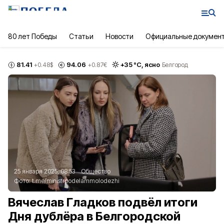
80 лет Победы
Статьи
Новости
Официальные докумен
81.41
94.06
+
35
°С,
ясно
+0.48
$
+0.87
€
Белгород
25 января 2025, 08:53
Общество
Фото:
t.me/ministrpodelammolodezhi
Вячеслав Гладков подвёл итоги
Дня дублёра в Белгородской