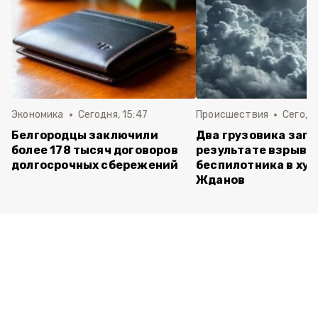
Экономика
Сегодня, 15:47
Происшествия
Сегодня
Белгородцы заключили
Два грузовика заго
более 178 тысяч договоров
результате взрыва
долгосрочных сбережений
беспилотника в хут
Жданов