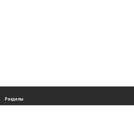
Разделы
80 лет Победы
Новости
Статьи
Официальные документы