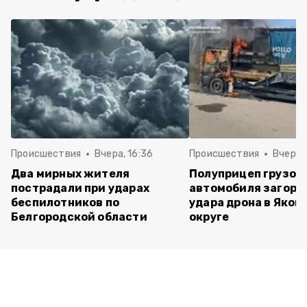
Происшествия
Вчера, 16:36
Происшествия
Вчера, 
Два мирных жителя
Полуприцеп грузов
пострадали при ударах
автомобиля загоре
беспилотников по
удара дрона в Яков
Белгородской области
округе