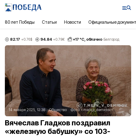
80 лет Победы
Статьи
Новости
Официальные докумен
82.17
94.84
+
17
°С,
облачно
+0.76
$
+0.78
€
Белгород
14 января 2025, 12:38
Общество
Фото:
t.me/v_v_demidov
Вячеслав Гладков поздравил
«железную бабушку» со 103-