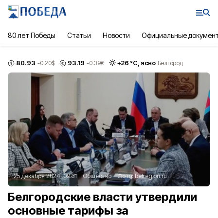
80 лет Победы
Статьи
Новости
Официальные докумен
80.93
93.19
+
26
°С,
ясно
-0.20
$
-0.39
€
Белгород
25 декабря 2024, 09:31
Общество
Фото:
belregion.ru
Белгородские власти утвердили
основные тарифы за