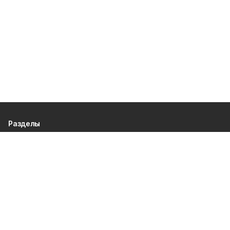
Разделы
80 лет Победы
Новости
Статьи
Официальные документы
Спорт
Культура
Политика