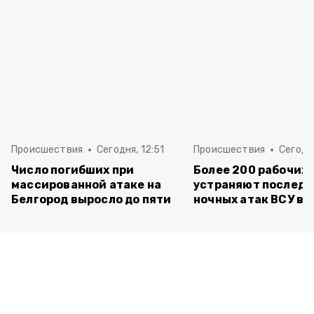
Происшествия
Сегодня, 12:51
Происшествия
Сегодня
Число погибших при
Более 200 рабочих
массированной атаке на
устраняют последс
Белгород выросло до пяти
ночных атак ВСУ в 