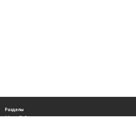
Разделы
80 лет Победы
Новости
Статьи