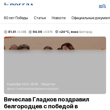
80 лет Победы
Статьи
Новости
Официальные докумен
81.41
94.06
+
24
°С,
ясно
+0.48
$
+0.87
€
Белгород
9 декабря 2024, 09:38
Общество
Фото:
t.me/ministrpodelammolodezhi
Вячеслав Гладков поздравил
белгородцев с победой в