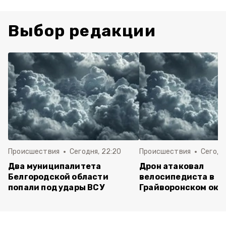
Выбор редакции
Происшествия
Сегодня, 22:20
Происшествия
Сегодня
Два муниципалитета
Дрон атаковал
Белгородской области
велосипедиста в
попали под удары ВСУ
Грайворонском окр