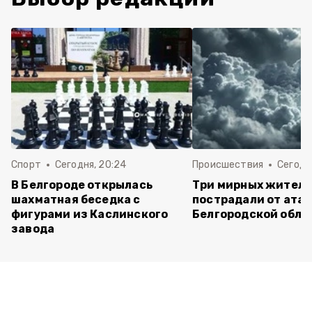
Спорт
Сегодня, 20:24
Происшествия
Сегодня
В Белгороде открылась
Три мирных жител
шахматная беседка с
пострадали от атак
фигурами из Каслинского
Белгородской обла
завода