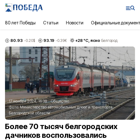
80 лет Победы
Статьи
Новости
Официальные докумен
80.93
93.19
+
28
°С,
ясно
-0.20
$
-0.39
€
Белгород
17 ноября 2024, 16:38
Общество
Фото:
Министерство автомобильных дорог и транспорта
Белгородской области
Более 70 тысяч белгородских
дачников воспользовались