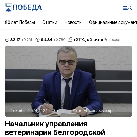
80 лет Победы
Статьи
Новости
Официальные докумен
82.17
94.84
+
21
°С,
облачно
+0.76
$
+0.78
€
Белгород
21 октября 2024, 11:24
Общество
Фото:
vk.com/belvetupr
Начальник управления
ветеринарии Белгородской