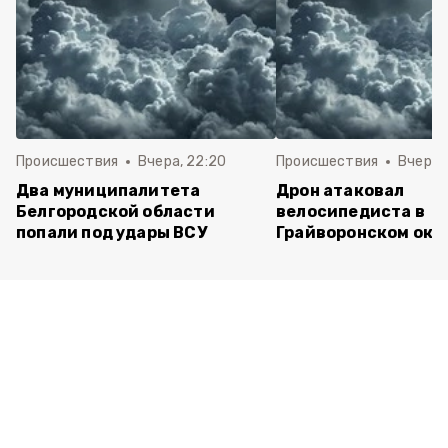
Происшествия
Вчера, 22:20
Происшествия
Вчера, 
Два муниципалитета
Дрон атаковал
Белгородской области
велосипедиста в
попали под удары ВСУ
Грайворонском окр