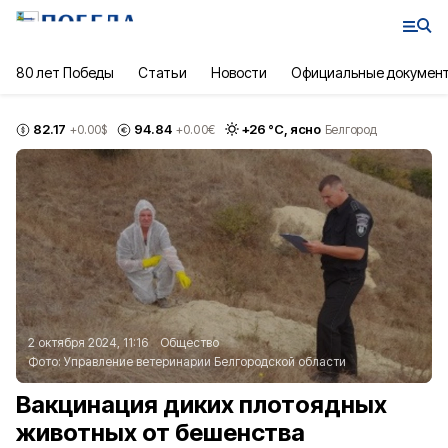
80 лет Победы
Статьи
Новости
Официальные докумен
82.17
94.84
+
26
°С,
ясно
+0.00
$
+0.00
€
Белгород
2 октября 2024, 11:16
Общество
Фото:
Управление ветеринарии Белгородской области
Вакцинация диких плотоядных
животных от бешенства