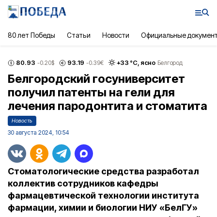
80 лет Победы
Статьи
Новости
Официальные докумен
80.93
93.19
+
33
°С,
ясно
-0.20
$
-0.39
€
Белгород
Белгородский госуниверситет
получил патенты на гели для
лечения пародонтита и стоматита
Новость
30 августа 2024, 10:54
Стоматологические средства разработал
коллектив сотрудников кафедры
фармацевтической технологии института
фармации, химии и биологии НИУ «БелГУ»