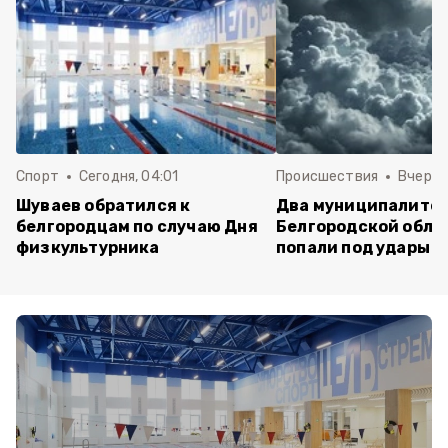
Спорт
Сегодня, 04:01
Происшествия
Вчера,
Шуваев обратился к
Два муниципалите
белгородцам по случаю Дня
Белгородской обла
физкультурника
попали под удары В