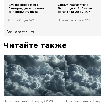
Шуваев обратился к
Два муниципалитета
белгородцам по случаю
Белгородской области
Дня физкультурника
попали под удары ВСУ
Спорт
Сегодня, 04:01
Происшествия
Вчера, 22:20
Все новости
Читайте также
Происшествия
Вчера, 22:20
Происшествия
Вчера, 