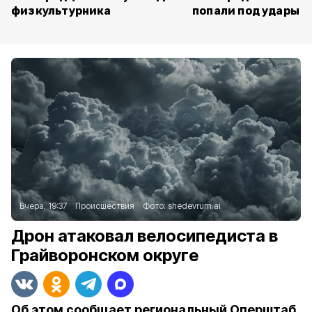
физкультурника
попали под удары В
Вчера, 19:37
Происшествия
Фото:
shedevrum.ai
Дрон атаковал велосипедиста в
Грайворонском округе
Об этом сообщает региональный Оперштаб.