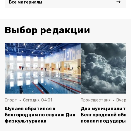
Все материалы
Выбор редакции
Спорт
Сегодня, 04:01
Происшествия
Вчера,
Шуваев обратился к
Два муниципалите
белгородцам по случаю Дня
Белгородской обла
физкультурника
попали под удары В