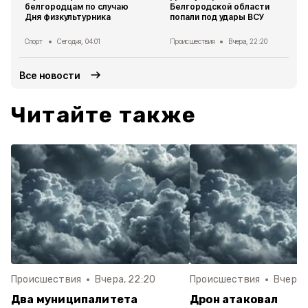
белгородцам по случаю
Белгородской области
Дня физкультурника
попали под удары ВСУ
Спорт
Сегодня, 04:01
Происшествия
Вчера, 22:20
Все новости
Читайте также
Происшествия
Вчера, 22:20
Происшествия
Вчера, 
Два муниципалитета
Дрон атаковал