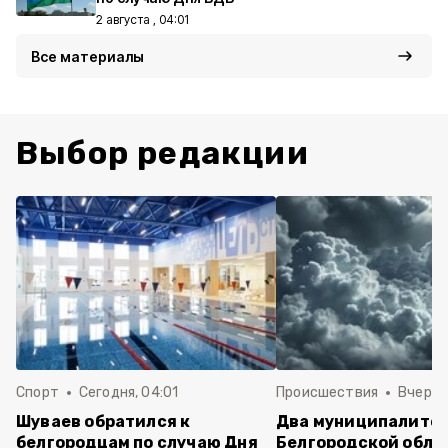
2 августа , 04:01
Все материалы
Выбор редакции
Спорт
Сегодня, 04:01
Происшествия
Вчера,
Шуваев обратился к
Два муниципалите
белгородцам по случаю Дня
Белгородской обла