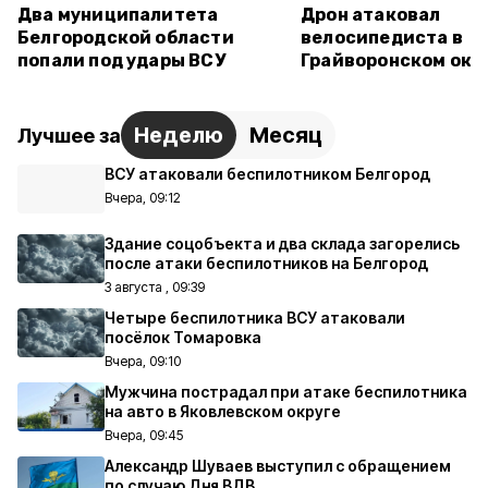
Два муниципалитета
Дрон атаковал
Белгородской области
велосипедиста в
попали под удары ВСУ
Грайворонском окр
Неделю
Месяц
Лучшее за
ВСУ атаковали беспилотником Белгород
Вчера, 09:12
Здание соцобъекта и два склада загорелись
после атаки беспилотников на Белгород
3 августа , 09:39
Четыре беспилотника ВСУ атаковали
посёлок Томаровка
Вчера, 09:10
Мужчина пострадал при атаке беспилотника
на авто в Яковлевском округе
Вчера, 09:45
Александр Шуваев выступил с обращением
по случаю Дня ВДВ