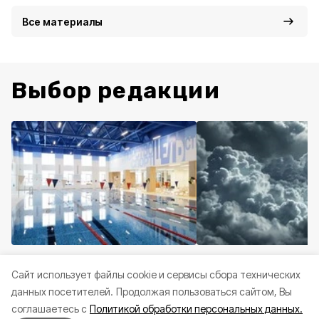
Все материалы
Выбор редакции
Спорт
Сегодня, 04:01
Происшествия
Вчера,
Cайт использует файлы cookie и сервисы сбора технических
Шуваев обратился к
Два муниципалите
данных посетителей.
Продолжая пользоваться сайтом, Вы
белгородцам по случаю Дня
Белгородской обла
соглашаетесь с
Политикой обработки персональных данных.
физкультурника
попали под удары В