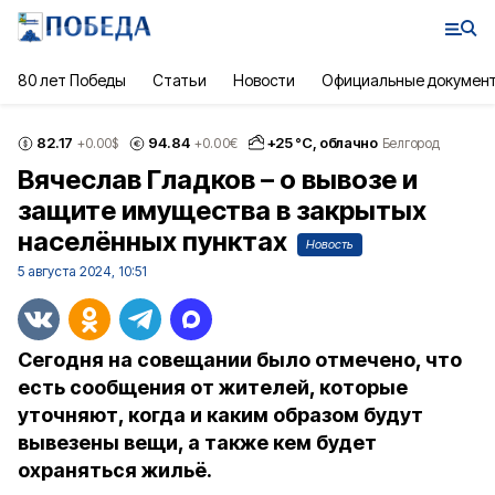
80 лет Победы
Статьи
Новости
Официальные докумен
82.17
94.84
+
25
°С,
облачно
+0.00
$
+0.00
€
Белгород
Вячеслав Гладков – о вывозе и
защите имущества в закрытых
населённых пунктах
Новость
5 августа 2024, 10:51
Сегодня на совещании было отмечено, что
есть сообщения от жителей, которые
уточняют, когда и каким образом будут
вывезены вещи, а также кем будет
охраняться жильё.