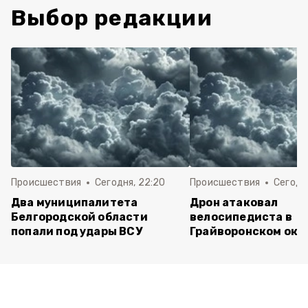
Выбор редакции
Происшествия
Сегодня, 22:20
Происшествия
Сегодня
Два муниципалитета
Дрон атаковал
Белгородской области
велосипедиста в
попали под удары ВСУ
Грайворонском окр