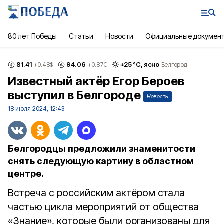
80 лет Победы
Статьи
Новости
Официальные докумен
81.41
94.06
+
25
°С,
ясно
+0.48
$
+0.87
€
Белгород
Известный актёр Егор Бероев
выступил в Белгороде
Новость
18 июля 2024, 12:43
Белгородцы предложили знаменитости
снять следующую картину в областном
центре.
Встреча с российским актёром стала
частью цикла мероприятий от общества
«Знание», которые были организованы для