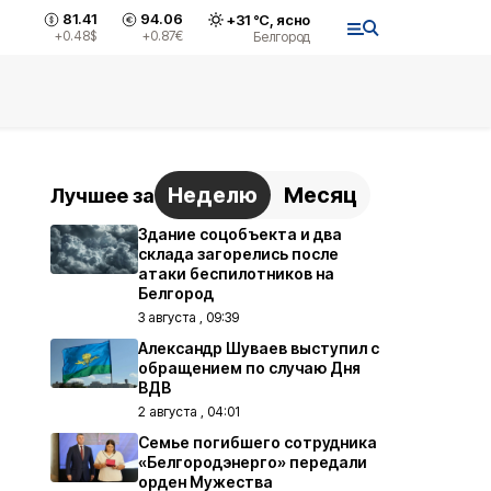
81.41
94.06
+
31
°С,
ясно
+0.48
$
+0.87
€
Белгород
Неделю
Месяц
Лучшее за
Здание соцобъекта и два
склада загорелись после
атаки беспилотников на
Белгород
3 августа , 09:39
Александр Шуваев выступил с
обращением по случаю Дня
ВДВ
2 августа , 04:01
Семье погибшего сотрудника
«Белгородэнерго» передали
орден Мужества