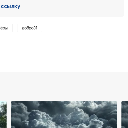
ссылку
тёры
добро31