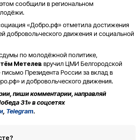
 этом сообщили в региональном
олодёжи.
социация «Добро.pф» отметила достижения
ей добровольческого движения и социальной
осдумы по молодёжной политике,
тём Метелев
вручил ЦМИ Белгородской
 письмо Президента России за вклад в
ро.pф» и добровольческого движения.
рии, пиши комментарии, направляй
обеда 31» в соцсетях
и
,
Telegram
.
сте?