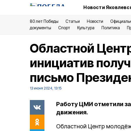
Новости Яковлевск
80 лет Победы
Статьи
Новости
Официаль
документы
Спорт
Культура
Политика
П
Областной Цент
инициатив получ
письмо Президе
13 июня 2024, 13:15
Работу ЦМИ отметили за
движения.
Областной Центр молодёж