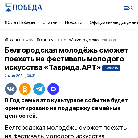
80 лет Победы
Статьи
Новости
Официальные докумен
81.41
94.06
+
28
°С,
ясно
+0.48
$
+0.87
€
Белгород
Белгородская молодёжь сможет
поехать на фестиваль молодого
искусства «Таврида.АРТ»
Новость
2 мая 2024, 09:31
В Год семьи это культурное событие будет
ориентировано на поддержку семейных
ценностей.
Белгородская молодёжь сможет поехать
на фестиваль молодого искусства