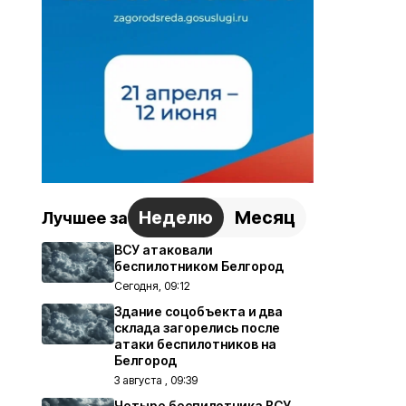
Неделю
Месяц
Лучшее за
ВСУ атаковали
беспилотником Белгород
Сегодня, 09:12
Здание соцобъекта и два
склада загорелись после
атаки беспилотников на
Белгород
3 августа , 09:39
Четыре беспилотника ВСУ