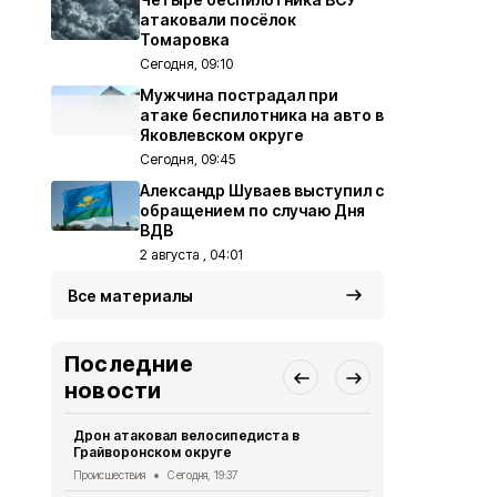
атаковали посёлок
Томаровка
Сегодня, 09:10
Мужчина пострадал при
атаке беспилотника на авто в
Яковлевском округе
Сегодня, 09:45
Александр Шуваев выступил с
обращением по случаю Дня
ВДВ
2 августа , 04:01
Все материалы
Последние
новости
Дрон атаковал велосипедиста в
За сутки в 
Грайворонском округе
атаках ВСУ 
Происшествия
Сегодня, 19:37
Происшествия