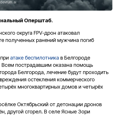
devrum.ai
ональный Оперштаб.
нского округа FPV-дрон атаковал
ате полученных ранений мужчина погиб
 при
атаке беспилотника
в Белгороде
. Всем пострадавшим оказана помощь
города Белгорода, лечение будут проходить
овреждения остекления коммерческого
четырёх многоквартирных домов и четырёх
посёлке Октябрьский от детонации дронов
, другой сгорел. В селе Ясные Зори