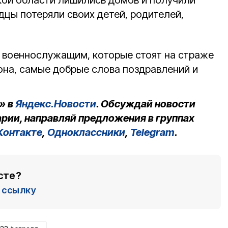
ой области лишились домов и получили
дцы потеряли своих детей, родителей,
 военнослужащим, которые стоят на страже
она, самые добрые слова поздравлений и
» в
Яндекс.Новости
. Обсуждай новости
рии, направляй предложения в группах
Контакте
,
Одноклассники
,
Telegram
.
сте?
ссылку