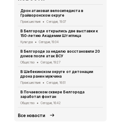
Дрон атаковал велосипедиста в
За сутки в 
Грайворонском округе
атаках ВСУ 
Происшествия
Сегодня, 19:37
Происшествия
В Белгороде открылись две выставки к
Белгородцы
150-летию Академии Штиглица
договоров 
Культура
Сегодня, 19:34
Экономика
Се
В Белгороде за неделю восстановили 20
Два грузови
домов после атак ВСУ
взрыва бес
Общество
Сегодня, 19:27
Происшествия
В Шебекинском округе от детонации
Дом офицер
дрона ранен мужчина
новое обор
Происшествия
Сегодня, 16:51
Культура
Сег
В Почаевском сквере Белгорода
Более 50 м
заработал фонтан
белгородца
Общество
Сегодня, 16:42
Экономика
Се
Все новости