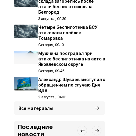
склада загорелись после
атаки беспилотников на
Белгород
3 августа , 09:39
Четыре беспилотника ВСУ
атаковали посёлок
Томаровка
Сегодня, 09:10
Мужчина пострадал при
атаке беспилотника на авто в
Яковлевском округе
Сегодня, 09:45
Александр Шуваев выступил с
обращением по случаю Дня
ВДВ
2 августа , 04:01
Все материалы
Последние
новости