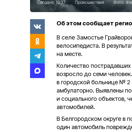
Сегодня, 19:37
Происшествия
Фото:
she
Об этом сообщает реги
В селе Замостье Грайворо
велосипедиста. В результ
на месте.
Количество пострадавших
возросло до семи человек
в городской больнице № 2 
амбулаторно. Выявлены п
и социального объектов, 
автомобилей.
В Белгородском округе в 
один автомобиль повреждён