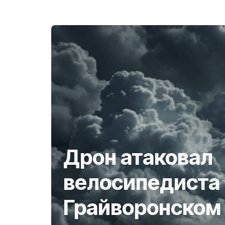
Дрон атаковал
велосипедиста 
Грайворонском 