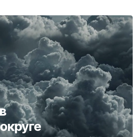
в
округе