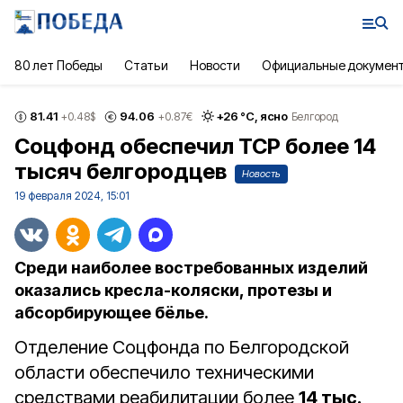
80 лет Победы
Статьи
Новости
Официальные докумен
81.41
94.06
+
26
°С,
ясно
+0.48
$
+0.87
€
Белгород
Соцфонд обеспечил ТСР более 14
тысяч белгородцев
Новость
19 февраля 2024, 15:01
Среди наиболее востребованных изделий
оказались кресла-коляски, протезы и
абсорбирующее бёлье.
Отделение Соцфонда по Белгородской
области обеспечило техническими
средствами реабилитации более
14 тыс.