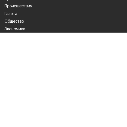
Происшествия
Газета
Общество
Экономика
О проекте
Об издании
Правила использования
Рекламодателям
Специальная оценка условий труда
Политика конфиденциальности
Мы в соцсетях
Сетевое издание «Победа 31» зарегистрировано Федеральной службой
по надзору в сфере связи, информационных технологий и массовых
коммуникаций 27.08.2021. Свидетельство о регистрации ЭЛ № ФС 77 —