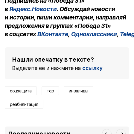
Подпишись на «Победа 31»
в
Яндекс.Новости
. Обсуждай новости
и истории, пиши комментарии, направляй
предложения в группах «Победа 31»
в соцсетях
ВКонтакте
,
Одноклассники
,
Tele
Нашли опечатку в тексте?
Выделите ее и нажмите на
ссылку
соцзащита
тср
инвалиды
реабилитация
Последние новости