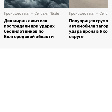
Происшествия
Сегодня, 16:36
Происшествия
Сегодня
Два мирных жителя
Полуприцеп грузов
пострадали при ударах
автомобиля загоре
беспилотников по
удара дрона в Яков
Белгородской области
округе