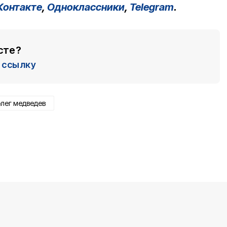
Контакте
,
Одноклассники
,
Telegram
.
сте?
ссылку
олег медведев