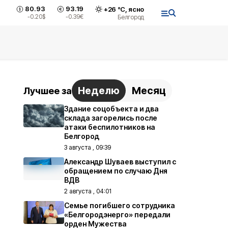
80.93
93.19
+
26
°С,
ясно
-0.20
$
-0.39
€
Белгород
Неделю
Месяц
Лучшее за
Здание соцобъекта и два
склада загорелись после
атаки беспилотников на
Белгород
3 августа , 09:39
Александр Шуваев выступил с
обращением по случаю Дня
ВДВ
2 августа , 04:01
Семье погибшего сотрудника
«Белгородэнерго» передали
орден Мужества