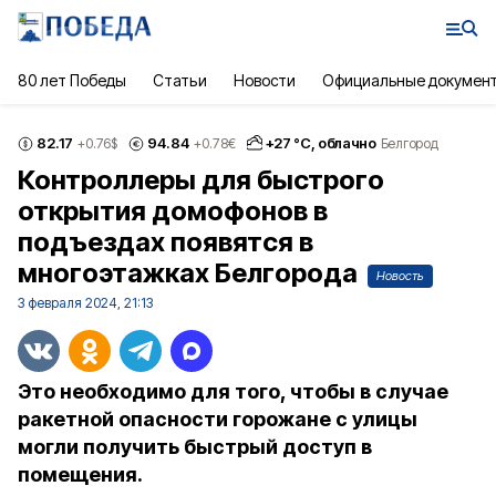
80 лет Победы
Статьи
Новости
Официальные докумен
82.17
94.84
+
27
°С,
облачно
+0.76
$
+0.78
€
Белгород
Контроллеры для быстрого
открытия домофонов в
подъездах появятся в
многоэтажках Белгорода
Новость
3 февраля 2024, 21:13
Это необходимо для того, чтобы в случае
ракетной опасности горожане с улицы
могли получить быстрый доступ в
помещения.