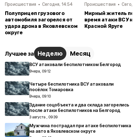
Происшествия
Сегодня, 14:54
Происшествия
Сегодня
Полуприцеп грузового
Мирный житель пос
автомобиля загорелся от
время атаки ВСУ на 
удара дрона в Яковлевском
Красной Яруге
округе
Неделю
Месяц
Лучшее за
ВСУ атаковали беспилотником Белгород
Вчера, 09:12
Четыре беспилотника ВСУ атаковали
посёлок Томаровка
Вчера, 09:10
Здание соцобъекта и два склада загорелись
после атаки беспилотников на Белгород
3 августа , 09:39
Мужчина пострадал при атаке беспилотника
на авто в Яковлевском округе