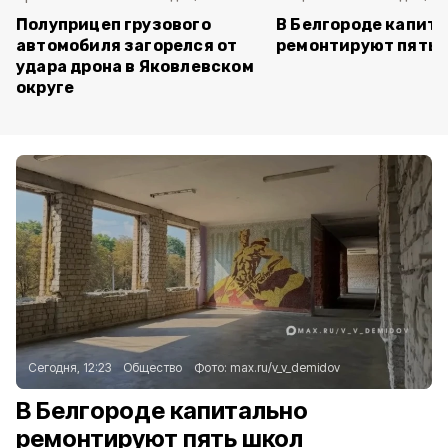
Полуприцеп грузового
В Белгороде капит
автомобиля загорелся от
ремонтируют пять 
удара дрона в Яковлевском
округе
Сегодня, 12:23
Общество
Фото:
max.ru/v_v_demidov
В Белгороде капитально
ремонтируют пять школ