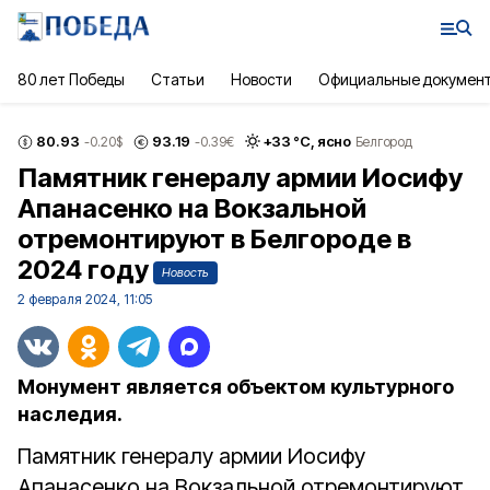
80 лет Победы
Статьи
Новости
Официальные докумен
80.93
93.19
+
33
°С,
ясно
-0.20
$
-0.39
€
Белгород
Памятник генералу армии Иосифу
Апанасенко на Вокзальной
отремонтируют в Белгороде в
2024 году
Новость
2 февраля 2024, 11:05
Монумент является объектом культурного
наследия.
Памятник генералу армии Иосифу
Апанасенко на Вокзальной отремонтируют