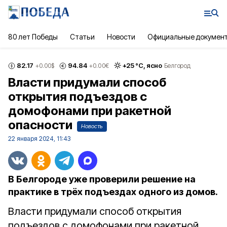
80 лет Победы
Статьи
Новости
Официальные докумен
82.17
94.84
+
25
°С,
ясно
+0.00
$
+0.00
€
Белгород
Власти придумали способ
открытия подъездов с
домофонами при ракетной
опасности
Новость
22 января 2024, 11:43
В Белгороде уже проверили решение на
практике в трёх подъездах одного из домов.
Власти придумали способ открытия
подъездов с домофонами при ракетной