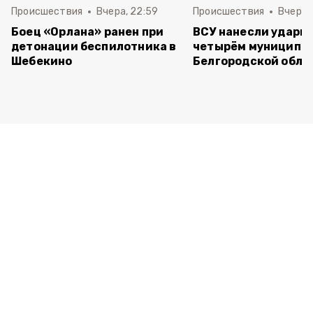
Происшествия
Вчера, 22:59
Происшествия
Вчера, 
Боец «Орлана» ранен при
ВСУ нанесли удары 
детонации беспилотника в
четырём муниципа
Шебекино
Белгородской обла