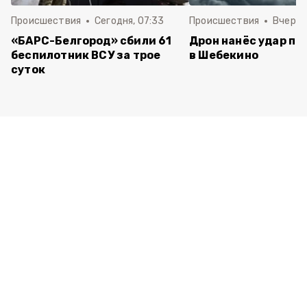
Происшествия
Сегодня, 07:33
Происшествия
Вчера, 
«БАРС-Белгород» сбили 61
Дрон нанёс удар по
беспилотник ВСУ за трое
в Шебекино
суток