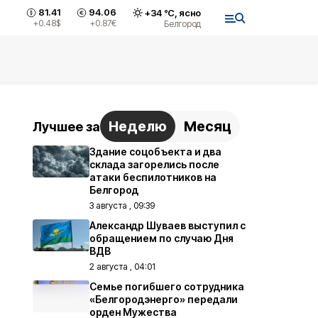
81.41
94.06
+
34
°С,
ясно
+0.48
$
+0.87
€
Белгород
Неделю
Месяц
Лучшее за
Здание соцобъекта и два
склада загорелись после
атаки беспилотников на
Белгород
3 августа , 09:39
Александр Шуваев выступил с
обращением по случаю Дня
ВДВ
2 августа , 04:01
Семье погибшего сотрудника
«Белгородэнерго» передали
орден Мужества