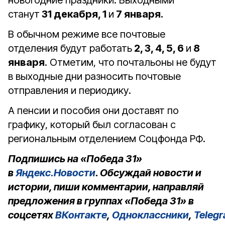
новогодние праздники. Выходными
станут
31 декабря, 1
и
7 января.
В обычном режиме все почтовые
отделения будут работать
2, 3, 4, 5, 6
и
8
января
. Отметим, что почтальоны не будут
в выходные дни разносить почтовые
отправления и периодику.
А пенсии и пособия они доставят по
графику, который был согласован с
региональным отделением Соцфонда РФ.
Подпишись на «Победа 31»
в
Яндекс.Новости
. Обсуждай новости и
истории, пиши комментарии, направляй
предложения в группах «Победа 31» в
соцсетях
ВКонтакте
,
Одноклассники
,
Teleg