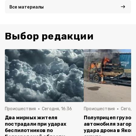
Все материалы
Выбор редакции
Происшествия
Сегодня, 16:36
Происшествия
Сегодня
Два мирных жителя
Полуприцеп грузов
пострадали при ударах
автомобиля загоре
беспилотников по
удара дрона в Яков