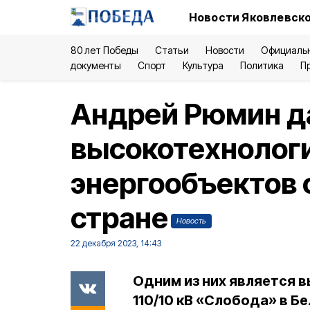
Новости Яковлевско
80 лет Победы
Статьи
Новости
Официаль
документы
Спорт
Культура
Политика
П
Андрей Рюмин да
высокотехнолог
энергообъектов 
стране
Новость
22 декабря 2023, 14:43
Одним из них является
110/10 кВ «Слобода» в Б