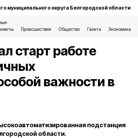
го муниципального округа Белгородской области
ные
роекты
Происшествия
Общество
Газета
Экономика
л старт работе
ичных
особой важности в
 высокоавтоматизированная подстанция
елгородской области.