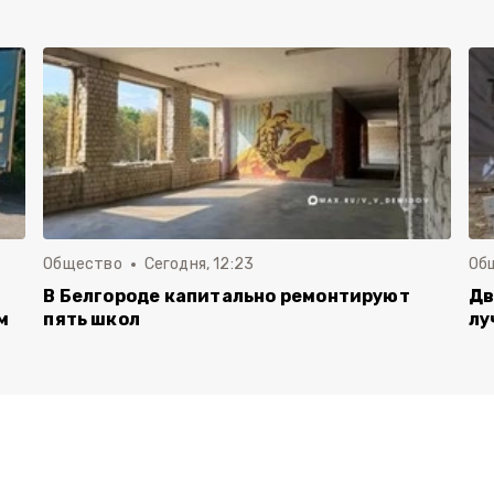
Общество
Сегодня, 12:23
Об
В Белгороде капитально ремонтируют
Дв
м
пять школ
лу