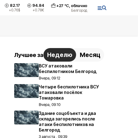
82.17
94.84
+
27
°С,
облачно
+0.76
$
+0.78
€
Белгород
Неделю
Месяц
Лучшее за
ВСУ атаковали
беспилотником Белгород
Вчера, 09:12
Четыре беспилотника ВСУ
атаковали посёлок
Томаровка
Вчера, 09:10
Здание соцобъекта и два
склада загорелись после
атаки беспилотников на
Белгород
3 августа , 09:39