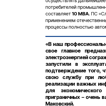
осуществлять дальнейшее
потребителей промышленн
составляет
10 МВА
. ПС «
применением отечественны
процессы полностью авто
«В наш профессиональ
свое главное предназ
электроэнергией сограж
запустили в эксплуа
подтверждение того, чт
свою службу при люб
реализации важных ин
для экономического
приграничных – очень в
Маковский.