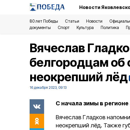
Новости Яковлевско
80 лет Победы
Статьи
Новости
Официаль
документы
Спорт
Культура
Политика
П
Вячеслав Гладко
белгородцам об 
неокрепший лёд
16 декабря 2023, 09:13
С начала зимы в регионе
Вячеслав Гладков напомни
неокрепший лёд. Также гу