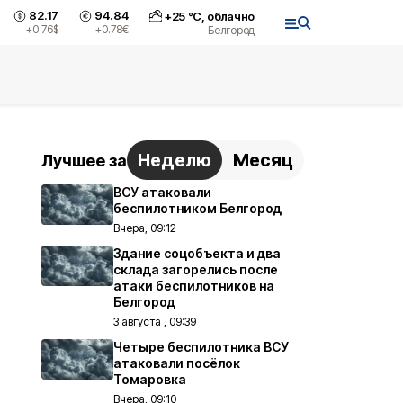
82.17
94.84
+
25
°С,
облачно
+0.76
$
+0.78
€
Белгород
Неделю
Месяц
Лучшее за
ВСУ атаковали
беспилотником Белгород
Вчера, 09:12
Здание соцобъекта и два
склада загорелись после
атаки беспилотников на
Белгород
3 августа , 09:39
Четыре беспилотника ВСУ
атаковали посёлок
Томаровка
Вчера, 09:10