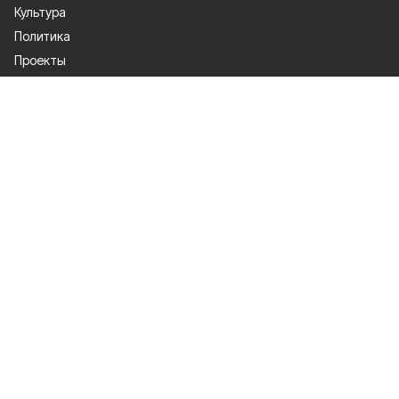
Культура
Политика
Проекты
Происшествия
Газета
Общество
Экономика
О проекте
Об издании
Правила использования
Рекламодателям
Специальная оценка условий труда
Политика конфиденциальности
Мы в соцсетях