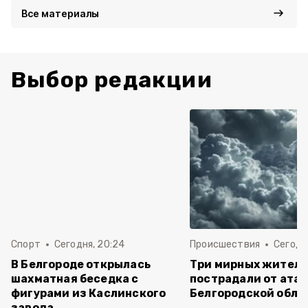
Все материалы
Выбор редакции
Спорт
Сегодня, 20:24
Происшествия
Сегодня
В Белгороде открылась
Три мирных жител
шахматная беседка с
пострадали от атак
фигурами из Каслинского
Белгородской обла
завода