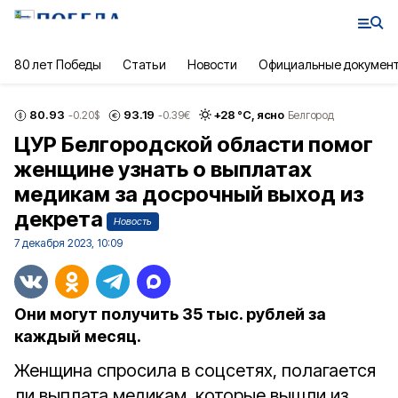
80 лет Победы
Статьи
Новости
Официальные докумен
80.93
93.19
+
28
°С,
ясно
-0.20
$
-0.39
€
Белгород
ЦУР Белгородской области помог
женщине узнать о выплатах
медикам за досрочный выход из
декрета
Новость
7 декабря 2023, 10:09
Они могут получить 35 тыс. рублей за
каждый месяц.
Женщина спросила в соцсетях, полагается
ли выплата медикам, которые вышли из