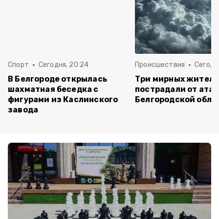
Спорт
Сегодня, 20:24
Происшествия
Сегодня
В Белгороде открылась
Три мирных жител
шахматная беседка с
пострадали от атак
фигурами из Каслинского
Белгородской обла
завода