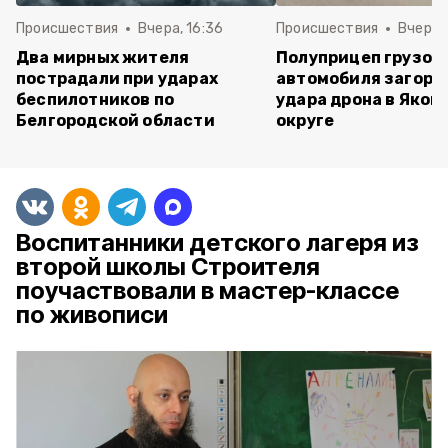
Происшествия
Вчера, 16:36
Происшествия
Вчера, 
Два мирных жителя
Полуприцеп грузов
пострадали при ударах
автомобиля загоре
беспилотников по
удара дрона в Яков
Белгородской области
округе
Воспитанники детского лагеря из
второй школы Строителя
поучаствовали в мастер-классе
по живописи