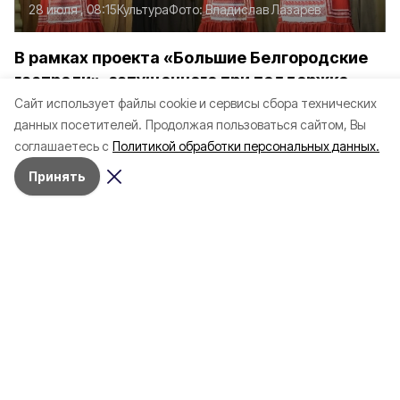
28 июля , 08:15
Культура
Фото:
Владислав Лазарев
В рамках проекта «Большие Белгородские
гастроли», запущенного при поддержке
министерства культуры Белгородской
Cайт использует файлы cookie и сервисы сбора технических
области в Год единства народов России,
данных посетителей.
Продолжая пользоваться сайтом, Вы
лучшие коллективы Ивнянского
соглашаетесь с
Политикой обработки персональных данных.
муниципального округа радовали своим
Принять
вокальным творчеством жителей
Яковлевского округа.
— Какой прекрасный концерт!
— Нам очень понравилось выступление
гостей!
— Какие замечательные голоса!
— Одним словом, молодцы! Спасибо, что