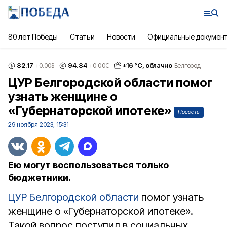
80 лет Победы
Статьи
Новости
Официальные докумен
82.17
94.84
+
16
°С,
облачно
+0.00
$
+0.00
€
Белгород
ЦУР Белгородской области помог
узнать женщине о
«Губернаторской ипотеке»
Новость
29 ноября 2023, 15:31
Ею могут воспользоваться только
бюджетники.
ЦУР Белгородской области
помог узнать
женщине о «Губернаторской ипотеке».
Такой вопрос поступил в социальных