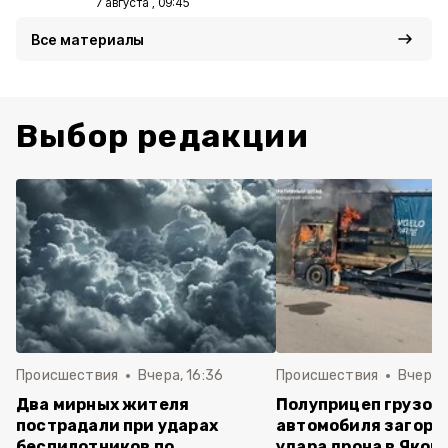
7 августа , 09:45
Все материалы
Выбор редакции
Происшествия
Вчера, 16:36
Происшествия
Вчера, 
Два мирных жителя
Полуприцеп грузов
пострадали при ударах
автомобиля загоре
беспилотников по
удара дрона в Яков