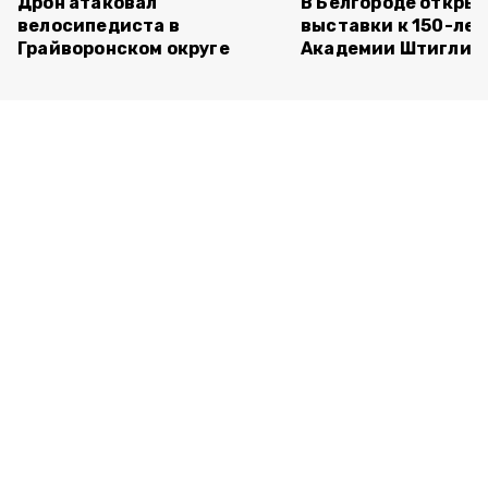
Дрон атаковал
В Белгороде открыл
велосипедиста в
выставки к 150-ле
Грайворонском округе
Академии Штиглиц