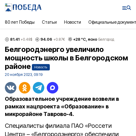
80 лет Победы
Статьи
Новости
Официальные докумен
81.41
94.06
+
28
°С,
ясно
+0.48
$
+0.87
€
Белгород
Белгородэнерго увеличило
мощность школы в Белгородском
районе
Новость
20 ноября 2023, 09:19
Образовательное учреждение возвели в
рамках нацпроекта «Образование» в
микрорайоне Таврово-4.
Специалисты филиала ПАО «Россети
Центр» – «Белгородэнерго» обеспечили