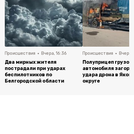
Происшествия
Вчера, 16:36
Происшествия
Вчера, 
Два мирных жителя
Полуприцеп грузов
пострадали при ударах
автомобиля загоре
беспилотников по
удара дрона в Яков
Белгородской области
округе