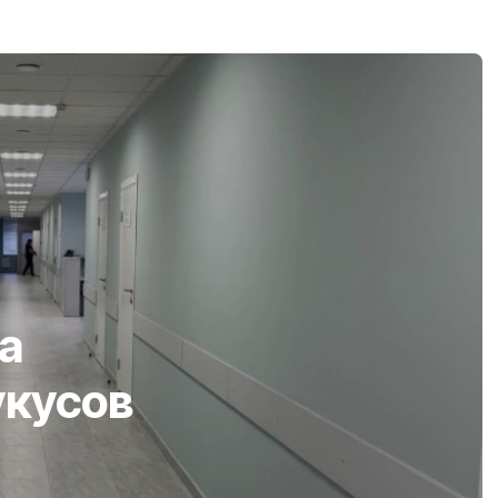
а
укусов