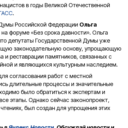
 нацистов в годы Великой Отечественной
ТАСС
.
 Думы Российской Федерации
Ольга
 на форуме «Без срока давности». Ольга
что депутаты Государственной Думы уже
ющую законодательную основу, упрощающую
а и реставрации памятников, связанных с
йной и являющихся культурным наследием.
для согласования работ с местной
ись длительные процессы и значительные
ходимо было обратиться к экспертам и
все этапы. Однако сейчас законопроект,
 чтениях, был создан для упрощения этих
» в
Яндекс.Новости
. Обсуждай новости и