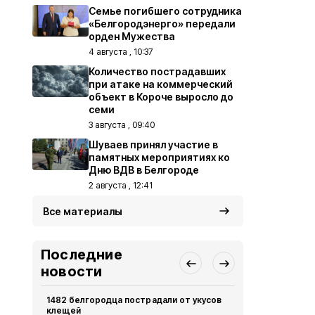
Семье погибшего сотрудника
«Белгородэнерго» передали
орден Мужества
4 августа , 10:37
Количество пострадавших
при атаке на коммерческий
объект в Короче выросло до
семи
3 августа , 09:40
Шуваев принял участие в
памятных мероприятиях ко
Дню ВДВ в Белгороде
2 августа , 12:41
Все материалы
Последние
новости
1482 белгородца пострадали от укусов
В пятницу в
клещей
ожидаются 