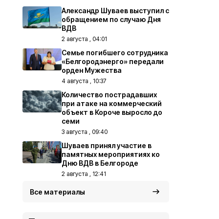
Александр Шуваев выступил с
обращением по случаю Дня
ВДВ
2 августа , 04:01
Семье погибшего сотрудника
«Белгородэнерго» передали
орден Мужества
4 августа , 10:37
Количество пострадавших
при атаке на коммерческий
объект в Короче выросло до
семи
3 августа , 09:40
Шуваев принял участие в
памятных мероприятиях ко
Дню ВДВ в Белгороде
2 августа , 12:41
Все материалы