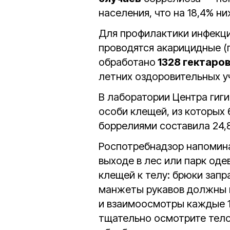
населения, что на 18,4% н
Для профилактики инфекци
проводятся акарицидные (
обработано
1328 гектаро
летних оздоровительных уч
В лаборатории Центра гиг
особи клещей, из которых
боррелиями составила 24,
Роспотребнадзор напомина
выходе в лес или парк оде
клещей к телу: брюки запр
манжеты рукавов должны п
и взаимоосмотры каждые 1
тщательно осмотрите тело