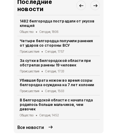
Последние
новости
1482 белгородца пострадали от укусов
В пятницу в
клещей
ожидаются 
Общество
Сегодня, 18:06
Общество
Се
Четыре белгородца получили ранения
Шесть муни
от ударов со стороны ВСУ
области поп
Происшествия
Сегодня, 17:57
Происшествия
За сутки в Белгородской области при
Учёные из 
обстрелах ранены 19 человек
инновацион
открытой х
Происшествия
Сегодня, 17:33
Общество
Се
Убившая брата ножом во время ссоры
белгородка осуждена на 7 лет колонии
В Белгород
мотоциклист
Происшествия
Сегодня, 15:03
Происшествия
В Белгородской области с начала года
родилось больше мальчиков, чем
Мужчина по
девочек
от дрона в
Общество
Сегодня, 14:52
Происшествия
Все новости