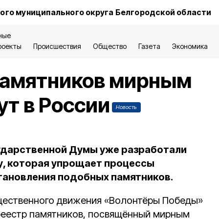
ого муниципального округа Белгородской области
ные
роекты
Происшествия
Общество
Газета
Экономика
памятников мирным
т в России
Новость
ударственной Думы уже разработали
у, которая упрощает процессы
тановления подобных памятников.
щественного движения «Волонтёры Победы»
реестр памятников, посвящённый мирным