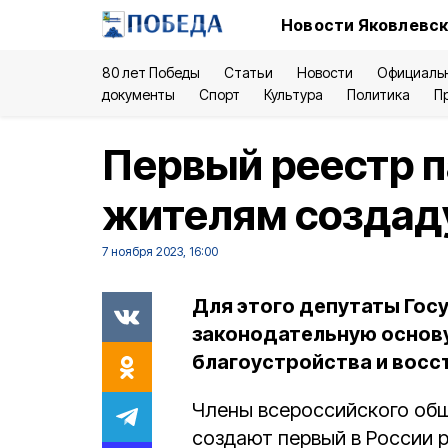
Новости Яковлевск
80 лет Победы
Статьи
Новости
Официаль
документы
Спорт
Культура
Политика
П
Первый реестр 
жителям создаду
7 ноября 2023, 16:00
Для этого депутаты Гос
законодательную основ
благоустройства и восс
Члены всероссийского об
создают первый в России 