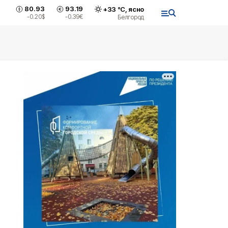
80.93
93.19
+
33
°С,
ясно
-0.20
$
-0.39
€
Белгород