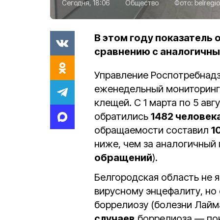
Сегодня, 18:06
Общество
Фото:
belregio
В этом году показатель
сравнению с аналогичны
Управление Роспотребнад
еженедельный мониторинг
клещей. С 1 марта по 5 ав
обратились
1482 человек
обращаемости составил
1
ниже, чем за аналогичный 
обращений
).
Белгородская область не 
вирусному энцефалиту, но
боррелиозу (болезни Лайм
случаев
боррелиоза — пок