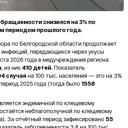
n.ru
 обращаемости снизился на 3% по
м периодом прошлого года.
зора по Белгородской области продолжает
 инфекций, передающихся через укусы
густа 2026 года в медучреждения региона
а
, из них
410 детей
. Показатель
04 случая
на 100 тыс. населения — это на 3%
период 2025 года (тогда было
1558
является эндемичной по клещевому
 остаётся неблагополучной по клещевому
а). За отчётный период зафиксировано
55
азатель заболеваемости 3,8 на 100 тыс.