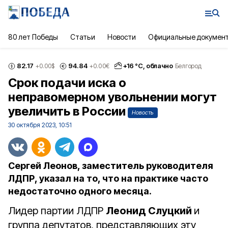
80 лет Победы
Статьи
Новости
Официальные докумен
82.17
94.84
+
16
°С,
облачно
+0.00
$
+0.00
€
Белгород
Срок подачи иска о
неправомерном увольнении могут
увеличить в России
Новость
30 октября 2023, 10:51
Сергей Леонов, заместитель руководителя
ЛДПР, указал на то, что на практике часто
недостаточно одного месяца.
Лидер партии ЛДПР
Леонид Слуцкий
и
группа депутатов, представляющих эту