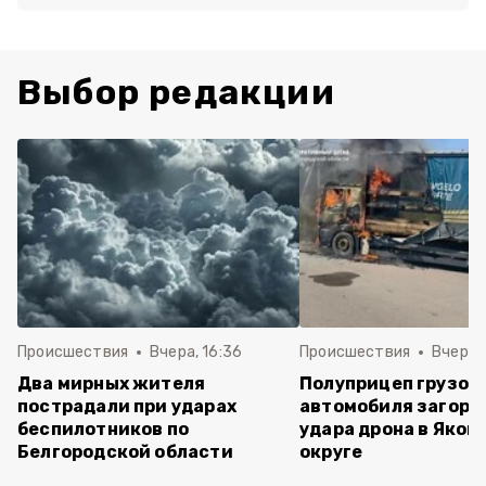
Выбор редакции
Происшествия
Вчера, 16:36
Происшествия
Вчера, 
Два мирных жителя
Полуприцеп грузов
пострадали при ударах
автомобиля загоре
беспилотников по
удара дрона в Яков
Белгородской области
округе