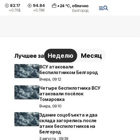
82.17
94.84
+
24
°С,
облачно
+0.76
$
+0.78
€
Белгород
Неделю
Месяц
Лучшее за
ВСУ атаковали
беспилотником Белгород
Вчера, 09:12
Четыре беспилотника ВСУ
атаковали посёлок
Томаровка
Вчера, 09:10
Здание соцобъекта и два
склада загорелись после
атаки беспилотников на
Белгород
3 августа , 09:39