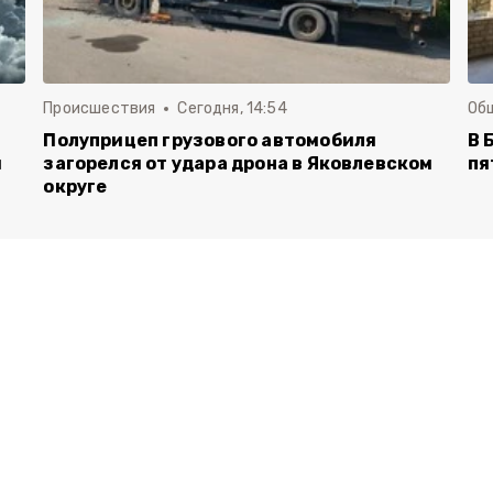
Происшествия
Сегодня, 14:54
Об
Полуприцеп грузового автомобиля
В 
й
загорелся от удара дрона в Яковлевском
пя
округе