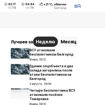
82.17
94.84
+
21
°С,
облачно
+0.76
$
+0.78
€
Белгород
Неделю
Месяц
Лучшее за
ВСУ атаковали
беспилотником Белгород
Вчера, 09:12
Здание соцобъекта и два
склада загорелись после
атаки беспилотников на
Белгород
3 августа , 09:39
Четыре беспилотника ВСУ
атаковали посёлок
Томаровка
Вчера, 09:10