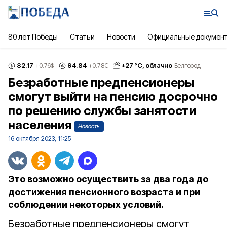
80 лет Победы
Статьи
Новости
Официальные докумен
82.17
94.84
+
27
°С,
облачно
+0.76
$
+0.78
€
Белгород
Безработные предпенсионеры
смогут выйти на пенсию досрочно
по решению службы занятости
населения
Новость
16 октября 2023, 11:25
Это возможно осуществить за два года до
достижения пенсионного возраста и при
соблюдении некоторых условий.
Безработные предпенсионеры смогут