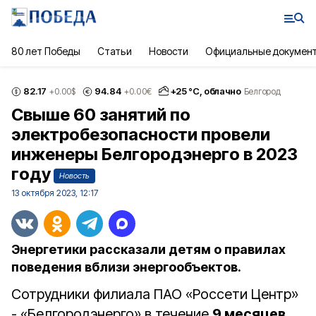
80 лет Победы
Статьи
Новости
Официальные докумен
82.17
94.84
+
25
°С,
облачно
+0.00
$
+0.00
€
Белгород
Свыше 60 занятий по
электробезопасности провели
инженеры Белгородэнерго в 2023
году
Новость
13 октября 2023, 12:17
Энергетики рассказали детям о правилах
поведения вблизи энергообъектов.
Сотрудники филиала ПАО «Россети Центр»
- «Белгородэнерго» в течение
9 месяцев