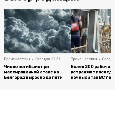
Происшествия
Сегодня, 12:51
Происшествия
Сегодня
Число погибших при
Более 200 рабочих
массированной атаке на
устраняют последс
Белгород выросло до пяти
ночных атак ВСУ в 