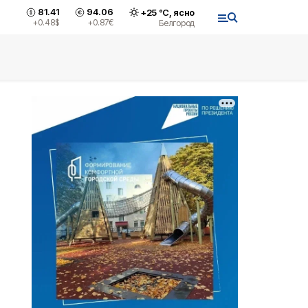
81.41
94.06
+
25
°С,
ясно
+0.48
$
+0.87
€
Белгород