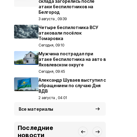
склада загорелись после
атаки беспилотников на
Белгород
3 августа , 09:39
Четыре беспилотника ВСУ
атаковали посёлок
Томаровка
Сегодня, 09:10
Мужчина пострадал при
атаке беспилотника на авто в
Яковлевском округе
Сегодня, 09:45
Александр Шуваев выступил с
обращением по случаю Дня
ВДВ
2 августа , 04:01
Все материалы
Последние
новости