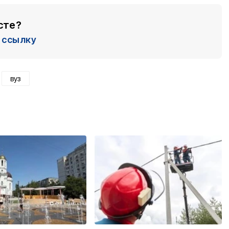
сте?
ссылку
вуз