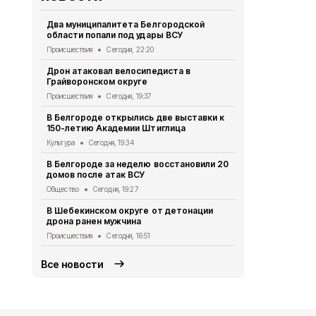
Два муниципалитета Белгородской
В Почаевск
области попали под удары ВСУ
заработал 
Происшествия
Сегодня, 22:20
Общество
Се
Дрон атаковал велосипедиста в
За сутки в 
Грайворонском округе
атаках ВСУ 
Происшествия
Сегодня, 19:37
Происшествия
В Белгороде открылись две выставки к
Белгородцы
150-летию Академии Штиглица
договоров 
Культура
Сегодня, 19:34
Экономика
Се
В Белгороде за неделю восстановили 20
Два грузови
домов после атак ВСУ
взрыва бес
Общество
Сегодня, 19:27
Происшествия
В Шебекинском округе от детонации
Дом офицер
дрона ранен мужчина
новое обор
Происшествия
Сегодня, 16:51
Культура
Сег
Все новости