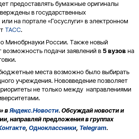
дет предоставлять бумажные оригиналы
тверждены в государственных
или на портале «Госуслуги» в электронном
ет
ТАСС
.
о Минобрнауки России. Также новый
т возможность подачи заявлений в
5 вузов
на
товки.
а бюджетные места возможно было выбирать
дного учреждения. Нововведение позволяет
приоритеты не только между направлениями
иверситетами.
» в
Яндекс.Новости
. Обсуждай новости и
ии, направляй предложения в группах
Контакте
,
Одноклассники
,
Telegram
.