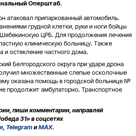
ональный Оперштаб.
он атаковал припаркованный автомобиль.
нениями грудной клетки, руки и ноги бойцы
 Шебекинскую ЦРБ. Для продолжения лечения
бластную клиническую больницу. Также
а и остекление частного дома.
кий Белгородского округа при ударе дрона
олучил множественные слепые осколочные
ему оказана помощь в городской больнице №
ние продолжит амбулаторно. Транспортное
рии, пиши комментарии, направляй
обеда 31» в соцсетях
и
,
Telegram
и
MAX
.