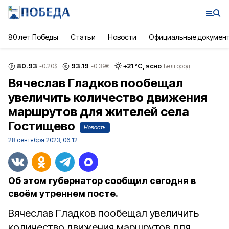
80 лет Победы
Статьи
Новости
Официальные докумен
80.93
93.19
+
21
°С,
ясно
-0.20
$
-0.39
€
Белгород
Вячеслав Гладков пообещал
увеличить количество движения
маршрутов для жителей села
Гостищево
Новость
28 сентября 2023, 06:12
Об этом губернатор сообщил сегодня в
своём утреннем посте.
Вячеслав Гладков пообещал увеличить
количество движения маршрутов для