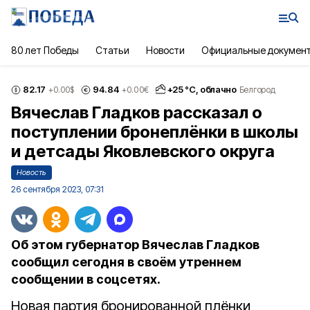
80 лет Победы
Статьи
Новости
Официальные докумен
82.17
94.84
+
25
°С,
облачно
+0.00
$
+0.00
€
Белгород
Вячеслав Гладков рассказал о
поступлении бронеплёнки в школы
и детсады Яковлевского округа
Новость
26 сентября 2023, 07:31
Об этом губернатор Вячеслав Гладков
сообщил сегодня в своём утреннем
сообщении в соцсетях.
Новая партия бронированной плёнки