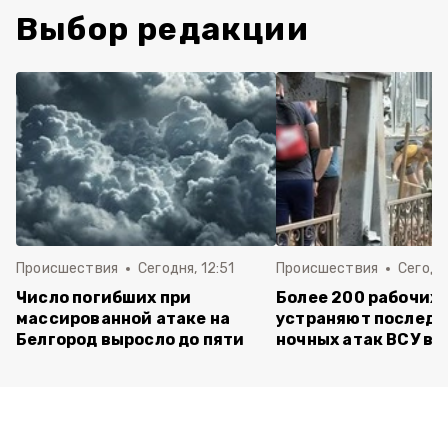
Выбор редакции
Происшествия
Сегодня, 12:51
Происшествия
Сегодня
Число погибших при
Более 200 рабочих
массированной атаке на
устраняют последс
Белгород выросло до пяти
ночных атак ВСУ в 