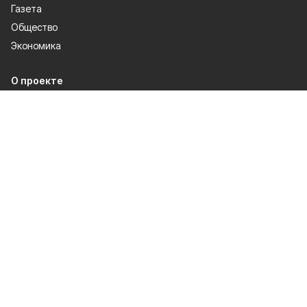
Газета
Общество
Экономика
О проекте
Об издании
Правила использования
Рекламодателям
Специальная оценка условий труда
Политика конфиденциальности
Мы в соцсетях
Сетевое издание «Победа 31» зарегистрировано Федеральной службой
по надзору в сфере связи, информационных технологий и массовых
коммуникаций 27.08.2021. Свидетельство о регистрации ЭЛ № ФС 77 —
81761.
Настоящий ресурс может содержать материалы 12+