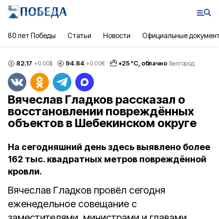
80 лет Победы
Статьи
Новости
Официальные докумен
82.17
94.84
+
25
°С,
облачно
+0.00
$
+0.00
€
Белгород
Вячеслав Гладков рассказал о
восстановлении повреждённых
объектов в Шебекинском округе
На сегодняшний день здесь выявлено более
162 тыс. квадратных метров повреждённой
кровли.
Вячеслав Гладков провёл сегодня
еженедельное совещание с
заместителями, министрами и главами