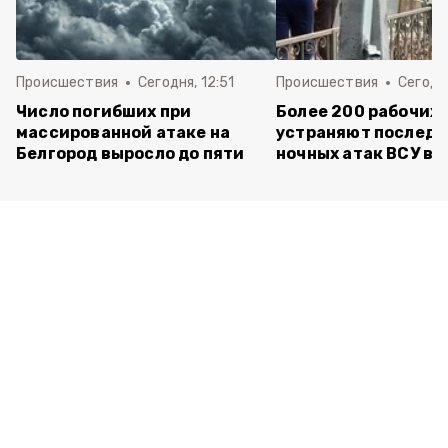
Происшествия
Сегодня, 12:51
Происшествия
Сегодня
Число погибших при
Более 200 рабочих
массированной атаке на
устраняют последс
Белгород выросло до пяти
ночных атак ВСУ в 