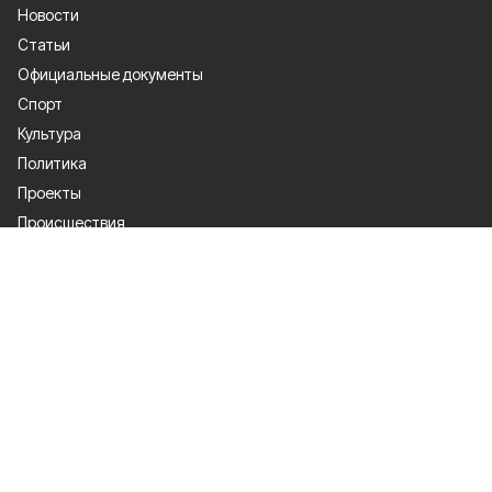
Новости
Статьи
Официальные документы
Спорт
Культура
Политика
Проекты
Происшествия
Газета
Общество
Экономика
О проекте
Об издании
Правила использования
Рекламодателям
Специальная оценка условий труда